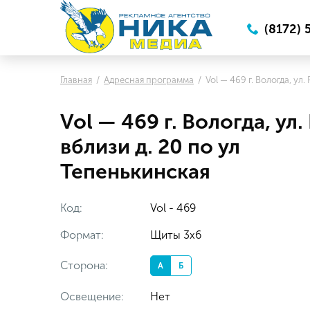
(8172) 
Главная
Адресная программа
Vol — 469 г. Вологда, ул
Vol — 469 г. Вологда, ул.
вблизи д. 20 по ул
Тепенькинская
Код:
Vol - 469
Формат:
Щиты 3x6
Сторона:
А
Б
Освещение:
Нет