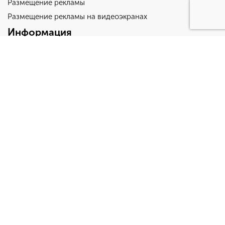
Размещение рекламы
Размещение рекламы на видеоэкранах
Информация
Понятия
Документы и законы
Требования для печати
Требования для макетов
Рекламное место
Реклама на билбордах
Рекламные щиты 6х3
О компании
О компании
Новости и акции
Отзывы
Клиенты